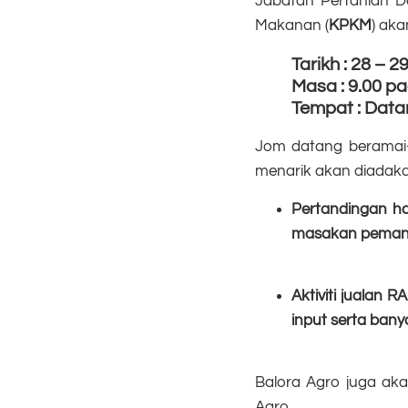
Jabatan Pertanian D
Makanan (
KPKM
) aka
Tarikh : 28 – 2
Masa : 9.00 pa
Tempat : Dat
Jom datang beramai-r
menarik akan diadakan
Pertandingan ha
masakan pemanis
Aktiviti jualan 
input serta banya
Balora Agro juga akan
Agro.