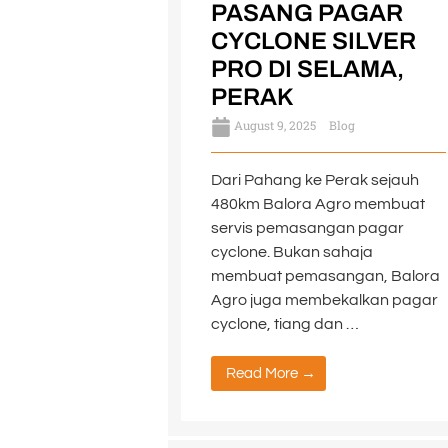
PASANG PAGAR
CYCLONE SILVER
PRO DI SELAMA,
PERAK
August 9, 2025
Blog
Dari Pahang ke Perak sejauh
480km Balora Agro membuat
servis pemasangan pagar
cyclone. Bukan sahaja
membuat pemasangan, Balora
Agro juga membekalkan pagar
cyclone, tiang dan …
Read More →