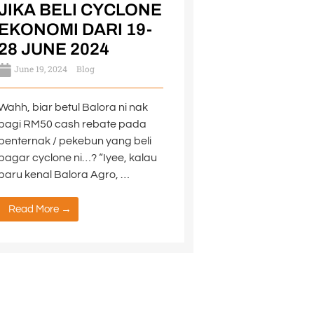
JIKA BELI CYCLONE
EKONOMI DARI 19-
28 JUNE 2024
June 19, 2024
Blog
Wahh, biar betul Balora ni nak
bagi RM50 cash rebate pada
penternak / pekebun yang beli
pagar cyclone ni…? “Iyee, kalau
baru kenal Balora Agro, …
Read More →