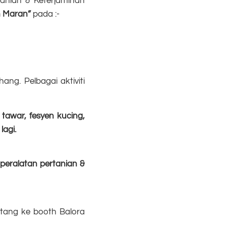
anian & Keterjaminan
h Maran”
pada :-
ng. Pelbagai aktiviti
tawar, fesyen kucing,
agi.
 peralatan pertanian &
datang ke booth Balora