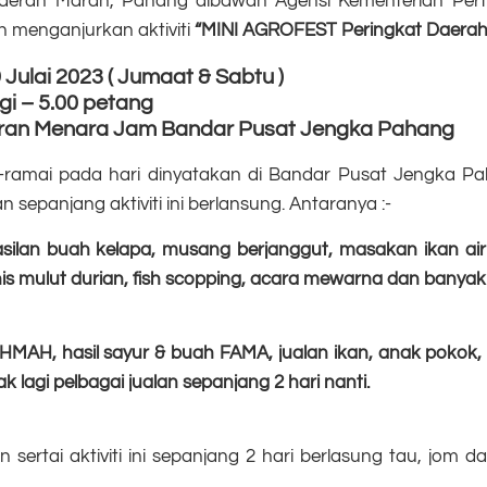
aerah Maran, Pahang dibawah Agensi Kementerian Pert
n menganjurkan aktiviti
“MINI AGROFEST Peringkat Daera
9 Julai 2023 ( Jumaat & Sabtu )
gi – 5.00 petang
aran Menara Jam Bandar Pusat Jengka Pahang
amai pada hari dinyatakan di Bandar Pusat Jengka Paha
 sepanjang aktiviti ini berlansung. Antaranya :-
silan buah kelapa, musang berjanggut, masakan ikan air 
 mulut durian, fish scopping, acara mewarna dan banyak l
RAHMAH, hasil sayur & buah FAMA, jualan ikan, anak pokok,
k lagi pelbagai jualan sepanjang 2 hari nanti.
 sertai aktiviti ini sepanjang 2 hari berlasung tau, jom 