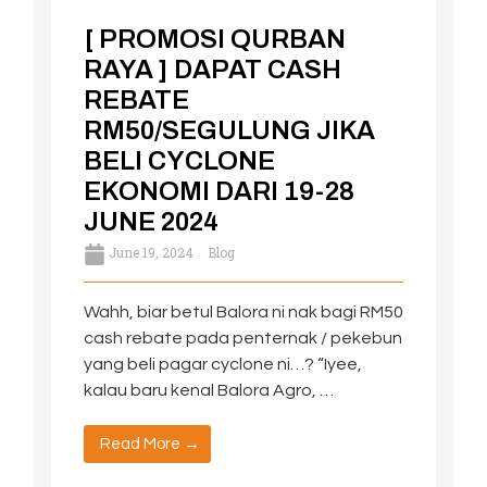
[ PROMOSI QURBAN
RAYA ] DAPAT CASH
REBATE
RM50/SEGULUNG JIKA
BELI CYCLONE
EKONOMI DARI 19-28
JUNE 2024
June 19, 2024
Blog
Wahh, biar betul Balora ni nak bagi RM50
cash rebate pada penternak / pekebun
yang beli pagar cyclone ni…? “Iyee,
kalau baru kenal Balora Agro, …
Read More →